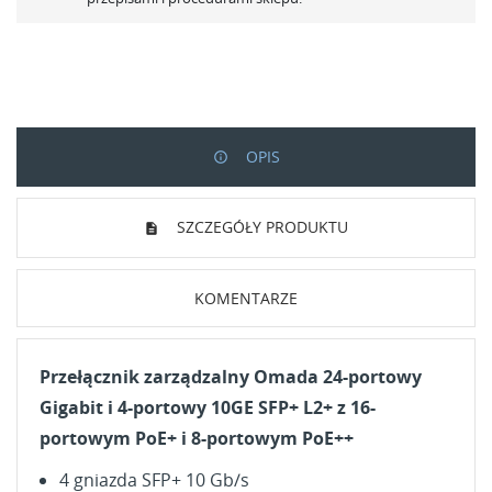
OPIS
SZCZEGÓŁY PRODUKTU
KOMENTARZE
Przełącznik zarządzalny Omada 24-portowy
Gigabit i 4-portowy 10GE SFP+ L2+ z 16-
portowym PoE+ i 8-portowym PoE++
UTWÓRZ LISTĘ ŻYCZEŃ
ZALOGUJ SIĘ
4 gniazda SFP+ 10 Gb/s