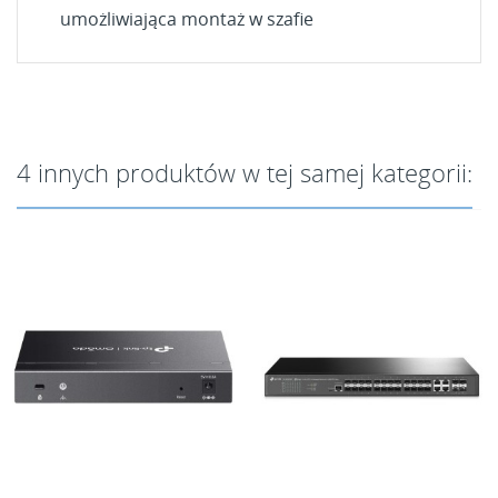
umożliwiająca montaż w szafie
4 innych produktów w tej samej kategorii:
Przełącznik SG3452XMPP 48xGE
PoE+ 4xSFP+