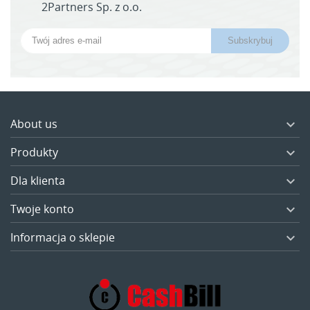
2Partners Sp. z o.o.
About us

Produkty

Dla klienta

Twoje konto

Informacja o sklepie
