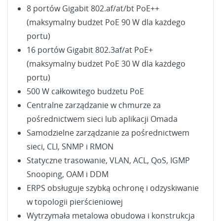
MOJE LISTY ŻYCZEŃ
Nazwa listy życzeń
Musisz być zalogowany by zapisać produkty na swojej
8 portów Gigabit 802.af/at/bt PoE++
liście życzeń.
(maksymalny budżet PoE 90 W dla każdego
Utwórz nową listę
add_circle_outline
portu)
16 portów Gigabit 802.3af/at PoE+
Zaloguj się
Anuluj
Anuluj
Utwórz listę życzeń
(maksymalny budżet PoE 30 W dla każdego
portu)
500 W całkowitego budżetu PoE
Centralne zarządzanie w chmurze za
pośrednictwem sieci lub aplikacji Omada
Samodzielne zarządzanie za pośrednictwem
sieci, CLI, SNMP i RMON
Statyczne trasowanie, VLAN, ACL, QoS, IGMP
Snooping, OAM i DDM
ERPS obsługuje szybką ochronę i odzyskiwanie
w topologii pierścieniowej
Wytrzymała metalowa obudowa i konstrukcja