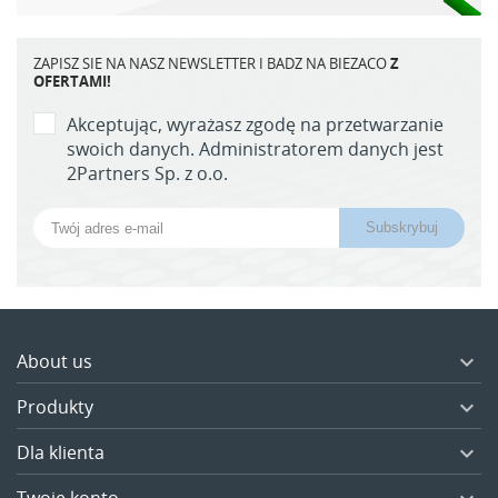
UTWÓRZ LISTĘ ŻYCZEŃ
ZALOGUJ SIĘ
((MODALTITLE))
ZAPISZ SIE NA NASZ NEWSLETTER I BADZ NA BIEZACO
Z
OFERTAMI!
MOJE LISTY ŻYCZEŃ
Nazwa listy życzeń
Musisz być zalogowany by zapisać produkty na swojej
((confirmMessage))
liście życzeń.
Akceptując, wyrażasz zgodę na przetwarzanie
swoich danych. Administratorem danych jest
Utwórz nową listę
add_circle_outline
2Partners Sp. z o.o.
((cancelText))
((modalDeleteText))
Zaloguj się
Anuluj
Anuluj
Utwórz listę życzeń
About us

Produkty

Dla klienta
